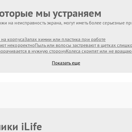
которые мы устраняем
жи на неисправность экрана, могут иметь более серьезные п
 на корпуса
Запах химии или пластика при работе
ают некорректно
Пыль или волосы застревают в щетках слишк
ворачивается в нужную сторону
Колеса скрипят или не вращаю
Показать еще
ики iLife