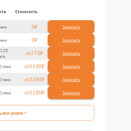
нта
Стоимость
0
Заказать
0
Заказать
120
770
1100
0
2200
0
2200
0
ь все услуги