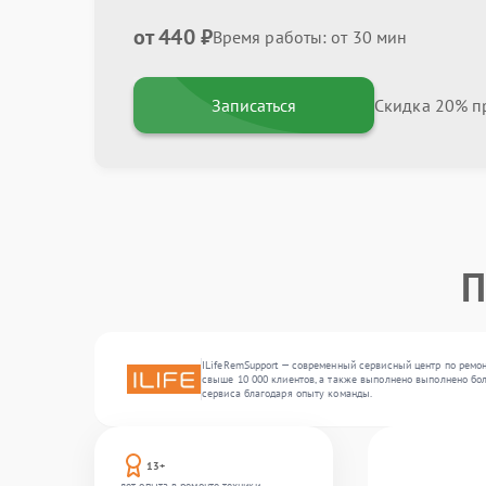
от 440 ₽
Время работы: от 30 мин
Записаться
Скидка 20% пр
П
ILifeRemSupport — современный сервисный центр по ремон
свыше 10 000 клиентов, а также выполнено выполнено бол
сервиса благодаря опыту команды.
13+
лет опыта в ремонте техники