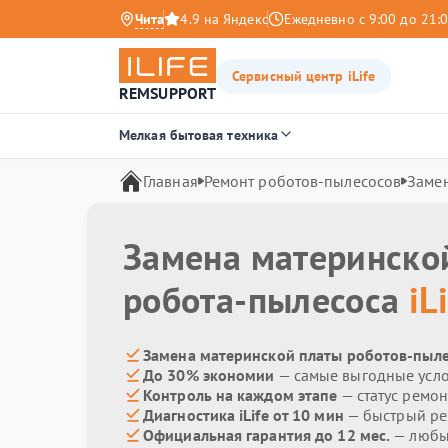
Чита
4.9 на Яндекс
Ежедневно с 9:00 до 21:
Сервисный центр iLife
REMSUPPORT
Мелкая бытовая техника
Главная
Ремонт роботов-пылесосов
Заме
Замена материнско
робота-пылесоса
iL
Замена материнской платы роботов-пылес
До 30% экономии
— самые выгодные усл
Контроль на каждом этапе
— статус ремон
Диагностика iLife от 10 мин
— быстрый рез
Официальная гарантия до 12 мес.
— любые