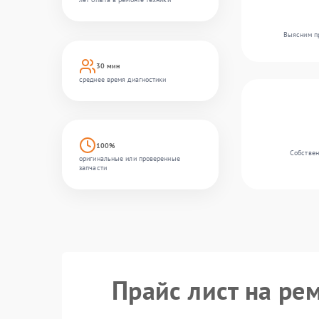
Выясним пр
30 мин
среднее время диагностики
100%
Собствен
оригинальные или проверенные
запчасти
Прайс лист на рем