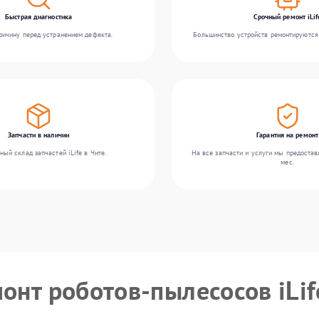
Быстрая диагностика
Срочный ремонт iLif
ичину перед устранением дефекта.
Большинство устройств ремонтируются 
Запчасти в наличии
Гарантия на ремонт
ный склад запчастей iLife в Чите.
На все запчасти и услуги мы предостав
мес.
онт роботов-пылесосов iLif