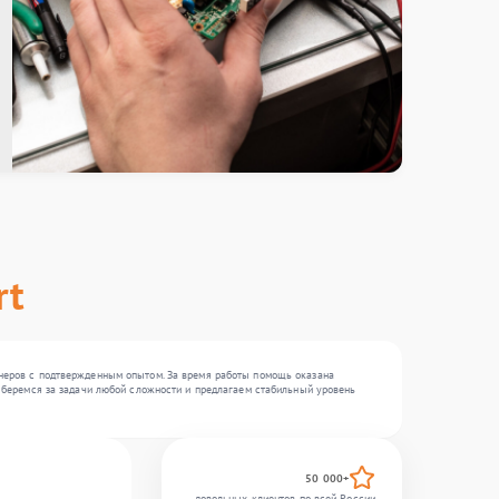
rt
женеров с подтвержденным опытом. За время работы помощь оказана
Мы беремся за задачи любой сложности и предлагаем стабильный уровень
50 000+
довольных клиентов по всей России