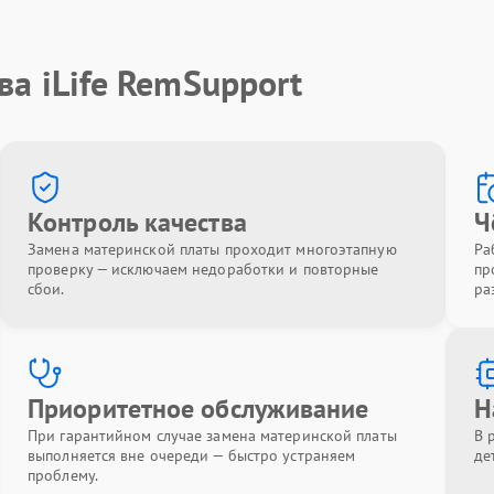
ва iLife RemSupport
Контроль качества
Ч
Замена материнской платы проходит многоэтапную
Ра
проверку — исключаем недоработки и повторные
пр
сбои.
ра
Приоритетное обслуживание
Н
При гарантийном случае замена материнской платы
В 
выполняется вне очереди — быстро устраняем
де
проблему.