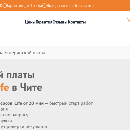
00
Гарантия до 1 года
Выезд мастера бесплатно
Цены
Гарантия
Отзывы
Контакты
на материнской платы
й платы
ife
в Чите
осов iLife от 20 мин
— быстрый старт работ
овия
та по запросу
ультат
 проверки результата