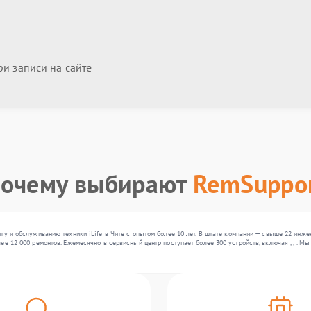
и записи на сайте
очему выбирают
RemSuppo
ту и обслуживанию техники iLife в Чите с опытом более 10 лет. В штате компании — свыше 22 ин
ее 12 000 ремонтов. Ежемесячно в сервисный центр поступает более 300 устройств, включая , , . 